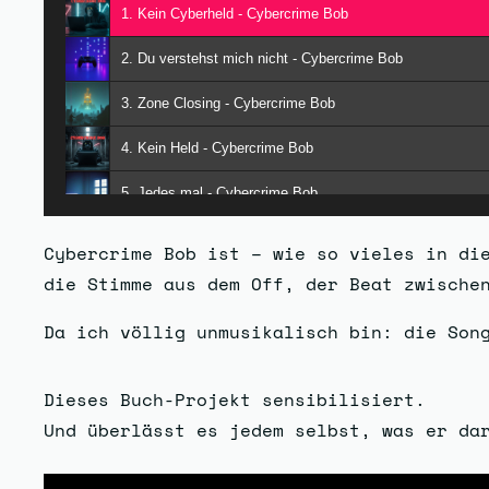
1. Kein Cyberheld - Cybercrime Bob
2. Du verstehst mich nicht - Cybercrime Bob
3. Zone Closing - Cybercrime Bob
4. Kein Held - Cybercrime Bob
5. Jedes mal - Cybercrime Bob
6. Nichts bleibt - Cybercrime Bob
Cybercrime Bob ist – wie so vieles in die
die Stimme aus dem Off, der Beat zwische
7. Kalte Mauern - Cybercrime Bob
Da ich völlig unmusikalisch bin: die Son
8. Wi-Fi statt Waffe - Cybercrime Bob
9. Vater, wer bist du? - Cybercrime Bob
Dieses Buch-Projekt sensibilisiert.
10. Wenn Schweigen zerstört - Cybercrime Bob
Und überlässt es jedem selbst, was er da
11. Leise - Cybercrime Bob