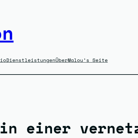
on
io
Dienstleistungen
Über
Malou’s Seite
in einer vernet