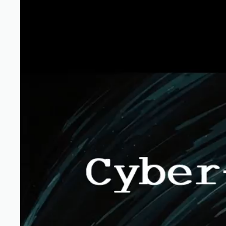
12. Ich geh den Weg - Cybercrime Bob
13. Hey Mama - Cybercrime Bob
14. Ave Maria - Cybercrime Bob
15. Hinter dem Bildschirm - Cybercrime Bob
16. Vincent - Cybercrime Bob