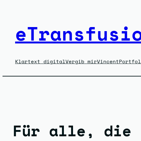
Zum
Inhalt
eTransfusi
springen
Klartext digital
Vergib mir
Vincent
Portfol
Für alle, die 