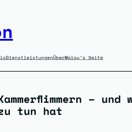
on
io
Dienstleistungen
Über
Malou’s Seite
Kammerflimmern – und 
zu tun hat